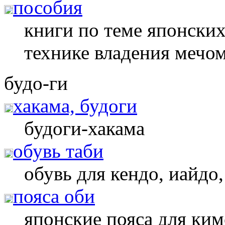
пособия
книги по теме японских
технике владения мечо
будо-ги
хакама, будоги
будоги-хакама
обувь таби
обувь для кендо, иайдо
пояса оби
японские пояса для ки