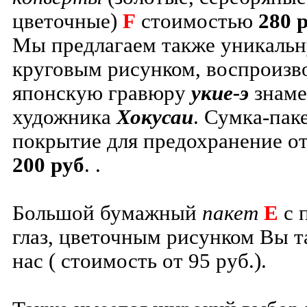
цветочные)
F
стоимостью
280 
Мы предлагаем также уникаль
круговым рисунком, воспроиз
японскую гравюру
укие-э
знаме
художника
Хокусаи
. Сумка-пак
покрытие для предохранение о
200 руб
. .
Большой бумажный
пакет
Е
с 
глаз, цветочным рисунком Вы т
нас ( стоимость от 95 руб.).