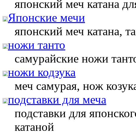
японский меч катана дл
Японские мечи
японский меч катана, та
ножи танто
самурайские ножи танто
ножи кодзука
меч самурая, нож козук
подставки для меча
подставки для японског
катаной